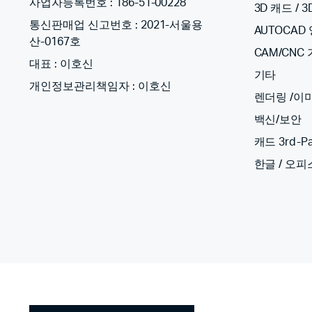
사업자등록번호 : 186-51-00228
3D 캐드 / 
통신판매업 신고번호 : 2021-서울용
AUTOCAD
산-0167호
CAM/CNC
대표 : 이호신
기타
개인정보관리책임자 : 이호신
렌더링 /이
백신/보안
캐드 3rd-Pa
한글 / 오피스