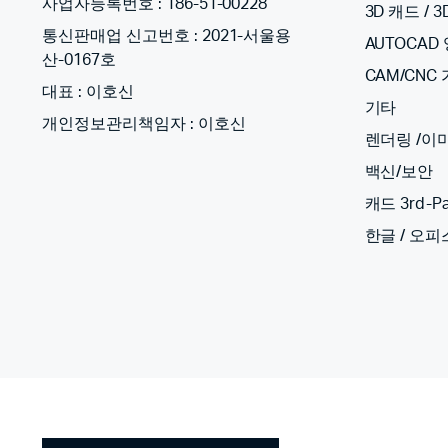
사업자등록번호 : 186-51-00228
3D 캐드 / 
통신판매업 신고번호 : 2021-서울용
AUTOCAD
산-0167호
CAM/CNC
대표 : 이호신
기타
개인정보관리책임자 : 이호신
렌더링 /이
백신/보안
캐드 3rd-Pa
한글 / 오피스