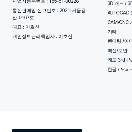
사업자등록번호 : 186-51-00228
3D 캐드 / 
통신판매업 신고번호 : 2021-서울용
AUTOCAD
산-0167호
CAM/CNC
대표 : 이호신
기타
개인정보관리책임자 : 이호신
렌더링 /이
백신/보안
캐드 3rd-Pa
한글 / 오피스