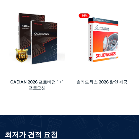
여
러
변
형
이
이
상
품
에
있
습
CADIAN 2026 프로버전 1+1
솔리드웍스 2026 할인 제공
니
프로모션
다.
상
품
페
이
지
최저가 견적 요청
에